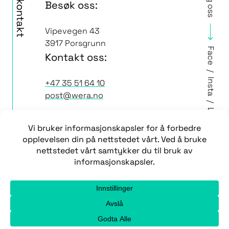
Ta kontakt
Følg oss
Besøk oss:
Vipevegen 43
3917 Porsgrunn
Face
Kontakt oss:
/
Insta
+47 35 51 64 10
post@wera.no
/
LI
Nyhetsbrev
Status på tjenester
Send filer
English
Personvernerklæring
Informasjonskapsler
Med enerett © 2005-2026 Wera AS