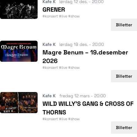
Kafe K
lørdag 12 des. - 20:00
GRENER
#konsert #live #show
Billetter
Kafe K
lørdag 19 des. - 20:00
Magre Benum – 19.desember
2026
#konsert #live #show
Billetter
Kafe K
fredag 12 mars - 20:00
WILD WILLY’S GANG & CROSS OF
THORNS
#konsert #live #show
Billetter