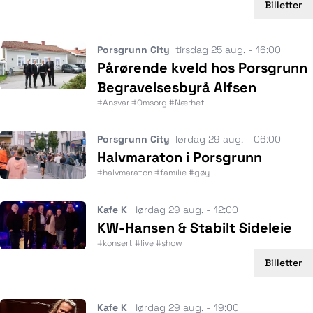
Billetter
Porsgrunn City
tirsdag 25 aug. - 16:00
Pårørende kveld hos Porsgrunn
Begravelsesbyrå Alfsen
#Ansvar #Omsorg #Nærhet
Porsgrunn City
lørdag 29 aug. - 06:00
Halvmaraton i Porsgrunn
#halvmaraton #familie #gøy
Kafe K
lørdag 29 aug. - 12:00
KW-Hansen & Stabilt Sideleie
#konsert #live #show
Billetter
Kafe K
lørdag 29 aug. - 19:00