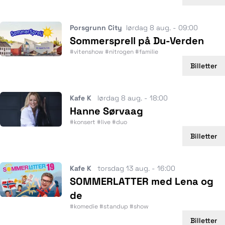
Porsgrunn City
lørdag 8 aug. - 09:00
Sommersprell på Du-Verden
#vitenshow #nitrogen #familie
Billetter
Kafe K
lørdag 8 aug. - 18:00
Hanne Sørvaag
#konsert #live #duo
Billetter
Kafe K
torsdag 13 aug. - 16:00
SOMMERLATTER med Lena og
de
#komedie #standup #show
Billetter