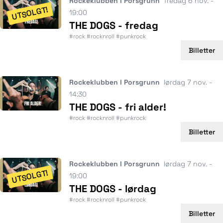
Rockeklubben I Porsgrunn
fredag 6 nov. -
UTSOLGT!
19:00
THE DOGS - fredag
#rock #rocknroll #punkrock
Billetter
Rockeklubben I Porsgrunn
lørdag 7 nov. -
14:30
THE DOGS - fri alder!
#rock #rocknroll #punkrock
Billetter
Rockeklubben I Porsgrunn
lørdag 7 nov. -
UTSOLGT!
19:00
THE DOGS - lørdag
#rock #rocknroll #punkrock
Billetter