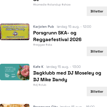
#komedie #standup #show
Billetter
Karjolen Pub
lørdag 15 aug. - 12:00
Porsgrunn SKA- og
Reggaefestival 2026
#reggae #ska
Billetter
Kafe K
lørdag 15 aug. - 13:00
Dagklubb med DJ Moseley og
DJ Mike Dandy
#dj #club
Billetter
Porsgrunn City
lørdag 15 aug. - 16:00