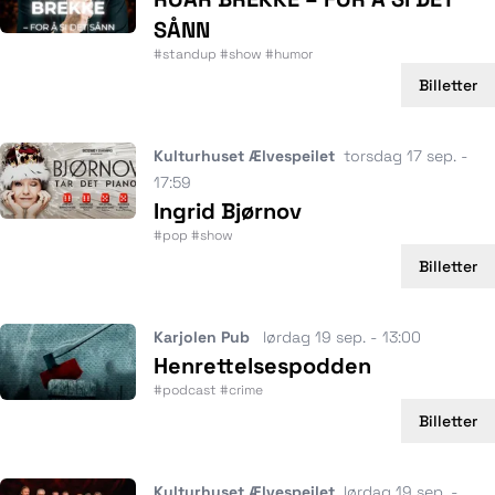
SÅNN
#standup #show #humor
Billetter
Kulturhuset Ælvespeilet
torsdag 17 sep. -
17:59
Ingrid Bjørnov
#pop #show
Billetter
Karjolen Pub
lørdag 19 sep. - 13:00
Henrettelsespodden
#podcast #crime
Billetter
Kulturhuset Ælvespeilet
lørdag 19 sep. -