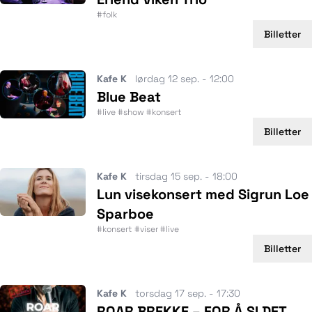
#folk
Billetter
Kafe K
lørdag 12 sep. - 12:00
Blue Beat
#live #show #konsert
Billetter
Kafe K
tirsdag 15 sep. - 18:00
Lun visekonsert med Sigrun Loe
Sparboe
#konsert #viser #live
Billetter
Kafe K
torsdag 17 sep. - 17:30
ROAR BREKKE – FOR Å SI DET