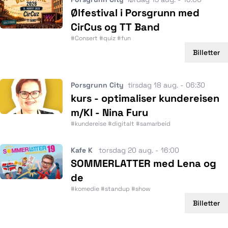
Ølfestival i Porsgrunn med
CirCus og TT Band
#Consert #quiz #fun
Billetter
Porsgrunn City
tirsdag 18 aug. - 06:30
kurs - optimaliser kundereisen
m/KI - Nina Furu
#kundereise #digitalt #samarbeid
Kafe K
torsdag 20 aug. - 16:00
SOMMERLATTER med Lena og
de
#komedie #standup #show
Billetter