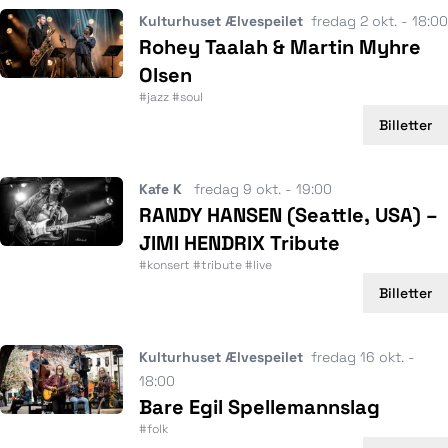
Kulturhuset Ælvespeilet
fredag 2 okt. - 18:00
Rohey Taalah & Martin Myhre
Olsen
#jazz #soul
Billetter
Kafe K
fredag 9 okt. - 19:00
RANDY HANSEN (Seattle, USA) –
JIMI HENDRIX Tribute
#konsert #tribute #live
Billetter
Kulturhuset Ælvespeilet
fredag 16 okt. -
18:00
Bare Egil Spellemannslag
#folk