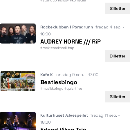
#standup #show #komedie
Billetter
Rockeklubben I Porsgrunn
fredag 4 sep. -
18:00
AUDREY HORNE /// RiP
#rock #rocknroll #rip
Billetter
Kafe K
onsdag 9 sep. - 17:00
Beatlesbingo
#musikkbingo #quiz #live
Billetter
Kulturhuset Ælvespeilet
fredag 11 sep. -
18:00
Erlend Viken Trio