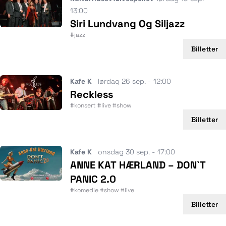
13:00
Siri Lundvang Og Siljazz
#jazz
Billetter
Kafe K
lørdag 26 sep. - 12:00
Reckless
#konsert #live #show
Billetter
Kafe K
onsdag 30 sep. - 17:00
ANNE KAT HÆRLAND – DON`T
PANIC 2.0
#komedie #show #live
Billetter