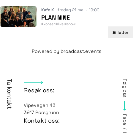
Kafe K
fredag 21 mai - 19:00
PLAN NINE
#konser #live #show
Billetter
Powered by
broadcast.events
Ta kontakt
Følg oss
Besøk oss:
Vipevegen 43
3917 Porsgrunn
Face
Kontakt oss:
/