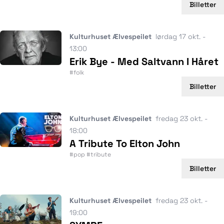
Billetter
Kulturhuset Ælvespeilet
lørdag 17 okt. -
13:00
Erik Bye - Med Saltvann I Håret
#folk
Billetter
Kulturhuset Ælvespeilet
fredag 23 okt. -
18:00
A Tribute To Elton John
#pop #tribute
Billetter
Kulturhuset Ælvespeilet
fredag 23 okt. -
19:00