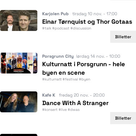
Karjolen Pub
tirsdag 10 nov. - 17:00
Einar Tørnquist og Thor Gotaas
#talk #podcast #discussion
Billetter
Porsgrunn City
lørdag 14 nov. - 10:00
Kulturnatt i Porsgrunn - hele
byen en scene
#kulturnatt #festival #byen
Kafe K
fredag 20 nov. - 20:00
Dance With A Stranger
#konsert #live #dwas
Billetter