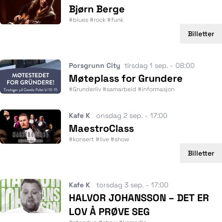
Bjørn Berge
#blues #rock #funk
Billetter
Porsgrunn City
tirsdag 1 sep. - 08:00
Møteplass for Grundere
#Grunderliv #samarbeid #informasjon
Kafe K
onsdag 2 sep. - 17:00
MaestroClass
#konsert #live #show
Billetter
Kafe K
torsdag 3 sep. - 17:00
HALVOR JOHANSSON – DET ER
LOV Å PRØVE SEG