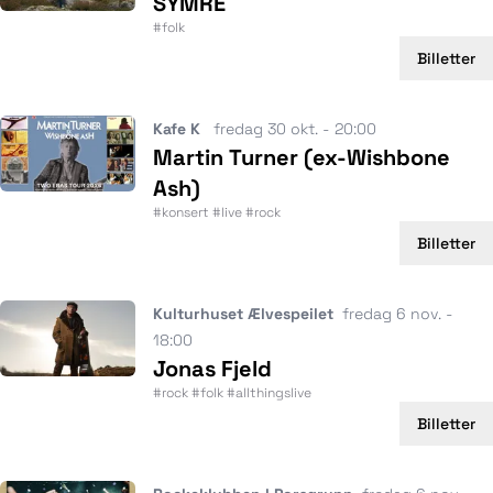
SYMRE
#folk
Billetter
Kafe K
fredag 30 okt. - 20:00
Martin Turner (ex-Wishbone
Ash)
#konsert #live #rock
Billetter
Kulturhuset Ælvespeilet
fredag 6 nov. -
18:00
Jonas Fjeld
#rock #folk #allthingslive
Billetter