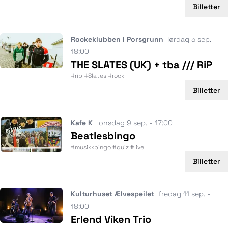
Billetter
Rockeklubben I Porsgrunn
lørdag 5 sep. -
18:00
THE SLATES (UK) + tba /// RiP
#rip #Slates #rock
Billetter
Kafe K
onsdag 9 sep. - 17:00
Beatlesbingo
#musikkbingo #quiz #live
Billetter
Kulturhuset Ælvespeilet
fredag 11 sep. -
18:00
Erlend Viken Trio