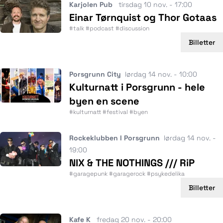
Karjolen Pub
tirsdag 10 nov. - 17:00
Einar Tørnquist og Thor Gotaas
#talk #podcast #discussion
Billetter
Porsgrunn City
lørdag 14 nov. - 10:00
Kulturnatt i Porsgrunn - hele
byen en scene
#kulturnatt #festival #byen
Rockeklubben I Porsgrunn
lørdag 14 nov. -
19:00
NIX & THE NOTHINGS /// RiP
#garagepunk #garagerock #psykedelika
Billetter
Kafe K
fredag 20 nov. - 20:00