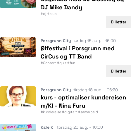
DJ Mike Dandy
#dj #club
Billetter
Porsgrunn City
lørdag 15 aug. - 16:00
Ølfestival i Porsgrunn med
CirCus og TT Band
#Consert #quiz #fun
Billetter
Porsgrunn City
tirsdag 18 aug. - 06:30
kurs - optimaliser kundereisen
m/KI - Nina Furu
#kundereise #digitalt #samarbeid
Kafe K
torsdag 20 aug. - 16:00