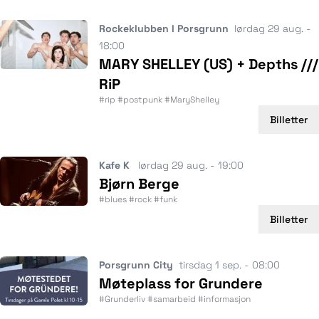
Rockeklubben I Porsgrunn
lørdag 29 aug. -
18:00
MARY SHELLEY (US) + Depths ///
RiP
#rip #postpunk #MaryShelley
Billetter
Kafe K
lørdag 29 aug. - 19:00
Bjørn Berge
#blues #rock #funk
Billetter
Porsgrunn City
tirsdag 1 sep. - 08:00
Møteplass for Grundere
#Grunderliv #samarbeid #informasjon