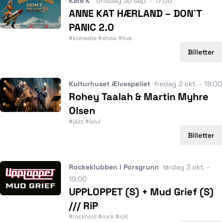
Kafe K
onsdag 30 sep. - 17:00
ANNE KAT HÆRLAND – DON`T
PANIC 2.0
#komedie #show #live
Billetter
Kulturhuset Ælvespeilet
fredag 2 okt. - 18:00
Rohey Taalah & Martin Myhre
Olsen
#jazz #soul
Billetter
Rockeklubben I Porsgrunn
lørdag 3 okt. -
19:00
UPPLOPPET (S) + Mud Grief (S)
/// RiP
#rocknroll #rock #roll