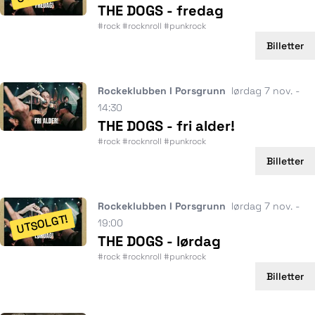
THE DOGS - fredag
#rock #rocknroll #punkrock
Billetter
Rockeklubben I Porsgrunn
lørdag 7 nov. -
14:30
THE DOGS - fri alder!
#rock #rocknroll #punkrock
Billetter
Rockeklubben I Porsgrunn
lørdag 7 nov. -
UTSOLGT!
19:00
THE DOGS - lørdag
#rock #rocknroll #punkrock
Billetter