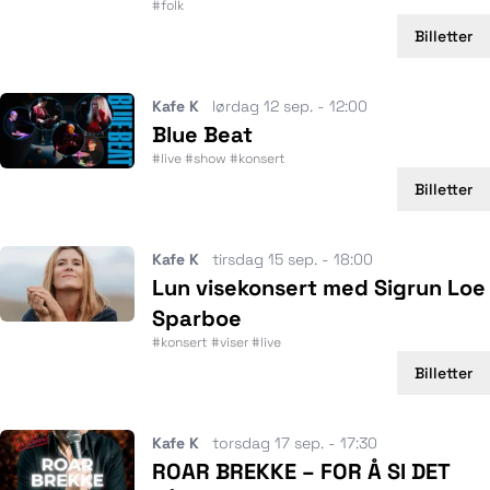
#folk
Billetter
Kafe K
lørdag 12 sep. - 12:00
Blue Beat
#live #show #konsert
Billetter
Kafe K
tirsdag 15 sep. - 18:00
Lun visekonsert med Sigrun Loe
Sparboe
#konsert #viser #live
Billetter
Kafe K
torsdag 17 sep. - 17:30
ROAR BREKKE – FOR Å SI DET