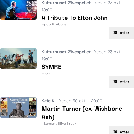
Kulturhuset Ælvespeilet
fredag 23 okt. -
18:00
A Tribute To Elton John
#pop #tribute
Billetter
Kulturhuset Ælvespeilet
fredag 23 okt. -
19:00
SYMRE
#folk
Billetter
Kafe K
fredag 30 okt. - 20:00
Martin Turner (ex-Wishbone
Ash)
#konsert #live #rock
Billetter