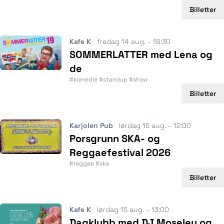
Billetter
Kafe K
fredag 14 aug. - 18:30
SOMMERLATTER med Lena og
de
#komedie #standup #show
Billetter
Karjolen Pub
lørdag 15 aug. - 12:00
Porsgrunn SKA- og
Reggaefestival 2026
#reggae #ska
Billetter
Kafe K
lørdag 15 aug. - 13:00
Dagklubb med DJ Moseley og