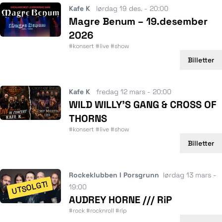
Kafe K
lørdag 19 des. - 20:00
Magre Benum – 19.desember
2026
#konsert #live #show
Billetter
Kafe K
fredag 12 mars - 20:00
WILD WILLY’S GANG & CROSS OF
THORNS
#konsert #live #show
Billetter
Rockeklubben I Porsgrunn
lørdag 13 mars -
UTSOLGT!
19:00
AUDREY HORNE /// RiP
#rock #rocknroll #rip