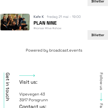
Billetter
Kafe K
fredag 21 mai - 19:00
PLAN NINE
#konser #live #show
Billetter
Powered by
broadcast.events
Get in touch
Follow us
Visit us:
Vipevegen 43
3917 Porsgrunn
Contact us: