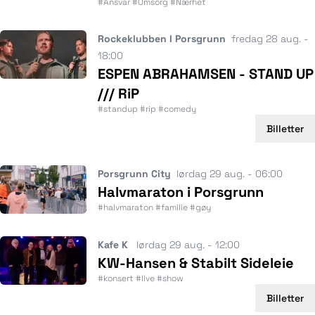
#Ansvar #Omsorg #Nærhet
Rockeklubben I Porsgrunn
fredag 28 aug. -
18:00
ESPEN ABRAHAMSEN - STAND UP
/// RiP
#standup #rip #comedy
Billetter
Porsgrunn City
lørdag 29 aug. - 06:00
Halvmaraton i Porsgrunn
#halvmaraton #familie #gøy
Kafe K
lørdag 29 aug. - 12:00
KW-Hansen & Stabilt Sideleie
#konsert #live #show
Billetter