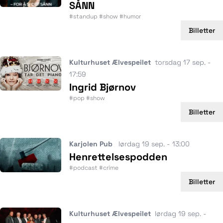
SÅNN
#standup #show #humor
Billetter
Kulturhuset Ælvespeilet
torsdag 17 sep. -
17:59
Ingrid Bjørnov
#pop #show
Billetter
Karjolen Pub
lørdag 19 sep. - 13:00
Henrettelsespodden
#podcast #crime
Billetter
Kulturhuset Ælvespeilet
lørdag 19 sep. -