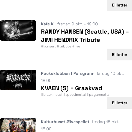
Billetter
Kafe K
fredag 9 okt. - 19:00
RANDY HANSEN (Seattle, USA) –
JIMI HENDRIX Tribute
#konsert #tribute #live
Billetter
Rockeklubben I Porsgrunn
lørdag 10 okt. -
18:00
KVAEN (S) + Graakvad
#blackmetal #speedmetal #paganmetal
Billetter
Kulturhuset Ælvespeilet
fredag 16 okt. -
18:00