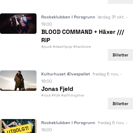
Rockeklubben I Porsgrunn
lørdag 31 okt. -
19:00
BLOOD COMMAND + Häxer ///
RiP
#punk #deathpop #hardcore
Billetter
Kulturhuset Ælvespeilet
fredag 6 nov. -
18:00
Jonas Fjeld
#rock #folk #allthingslive
Billetter
Rockeklubben I Porsgrunn
fredag 6 nov. -
UTSOLGT!
19:00