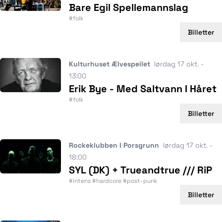
Bare Egil Spellemannslag
#folk
Billetter
Kulturhuset Ælvespeilet
lørdag 17 okt. -
13:00
Erik Bye - Med Saltvann I Håret
#folk
Billetter
Rockeklubben I Porsgrunn
lørdag 17 okt. -
18:00
SYL (DK) + Trueandtrue /// RiP
#intens #hardcore #post-punk
Billetter