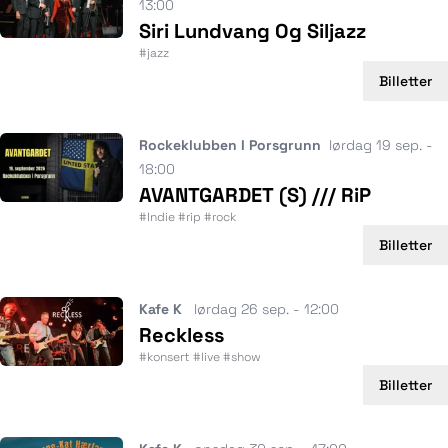
13:00
Siri Lundvang Og Siljazz
#jazz
Billetter
Rockeklubben I Porsgrunn
lørdag 19 sep. -
18:00
AVANTGARDET (S) /// RiP
#Indie #rip #rock
Billetter
Kafe K
lørdag 26 sep. - 12:00
Reckless
#konsert #live #show
Billetter