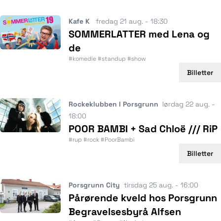
Kafe K
fredag 21 aug. - 18:30
SOMMERLATTER med Lena og
de
#komedie #standup #show
Billetter
Rockeklubben I Porsgrunn
lørdag 22 aug. -
18:00
POOR BAMBI + Sad Chloë /// RiP
#rup #rock #PoorBambi
Billetter
Porsgrunn City
tirsdag 25 aug. - 16:00
Pårørende kveld hos Porsgrunn
Begravelsesbyrå Alfsen