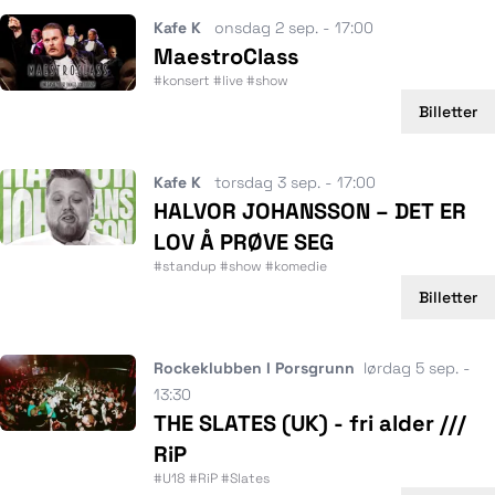
Kafe K
onsdag 2 sep. - 17:00
MaestroClass
#konsert #live #show
Billetter
Kafe K
torsdag 3 sep. - 17:00
HALVOR JOHANSSON – DET ER
LOV Å PRØVE SEG
#standup #show #komedie
Billetter
Rockeklubben I Porsgrunn
lørdag 5 sep. -
13:30
THE SLATES (UK) - fri alder ///
RiP
#U18 #RiP #Slates