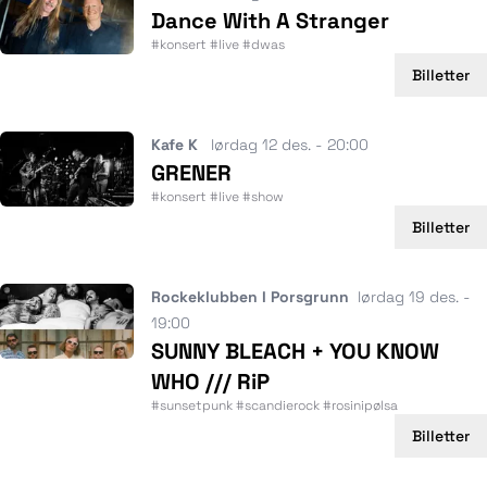
Dance With A Stranger
#konsert #live #dwas
Billetter
Kafe K
lørdag 12 des. - 20:00
GRENER
#konsert #live #show
Billetter
Rockeklubben I Porsgrunn
lørdag 19 des. -
19:00
SUNNY BLEACH + YOU KNOW
WHO /// RiP
#sunsetpunk #scandierock #rosinipølsa
Billetter